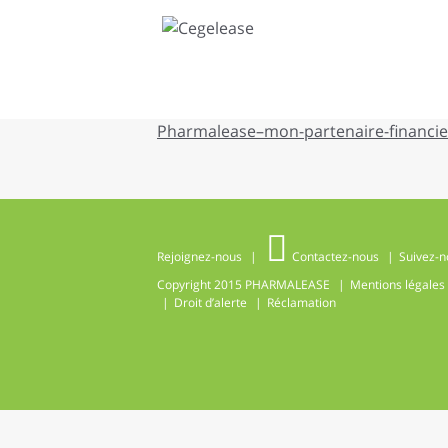
Pharmalease–mon-partenaire-financie
Rejoignez-nous
Contactez-nous
Suivez-n
Copyright 2015
PHARMALEASE
Mentions légales
Droit d’alerte
Réclamation