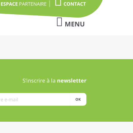
ESPACE
PARTENAIRE
CONTACT
MENU
Choisir Pharmalease
Notre histoire
Nos valeurs
Notre équipe
S’inscrire à la
newsletter
Financer avec
OK
Pharmalease
Les avantages
Les témoignages