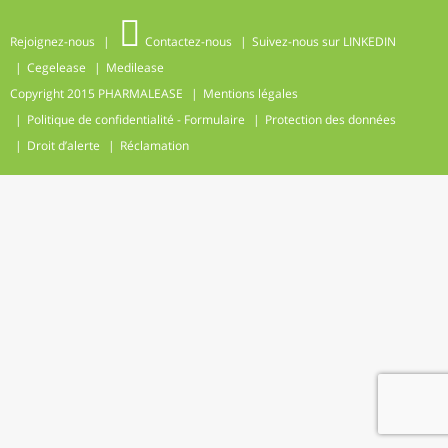
Rejoignez-nous
Contactez-nous
Suivez-nous sur LINKEDIN
Cegelease
Medilease
Copyright 2015
PHARMALEASE
Mentions légales
Politique de confidentialité - Formulaire
Protection des données
Droit d’alerte
Réclamation