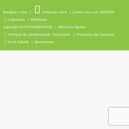
Rejoignez-nous
Contactez-nous
Suivez-nous sur LINKEDIN
Cegelease
Medilease
Copyright 2015
PHARMALEASE
Mentions légales
Politique de confidentialité - Formulaire
Protection des données
Droit d’alerte
Réclamation